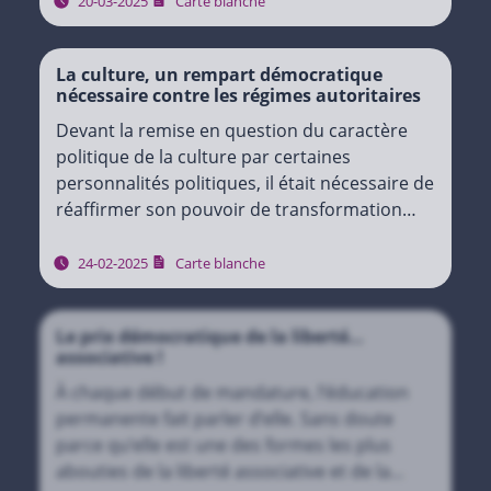
du gouvernement Arizona…
20-03-2025
Carte blanche
La culture, un rempart démocratique
nécessaire contre les régimes autoritaires
Devant la remise en question du caractère
politique de la culture par certaines
personnalités politiques, il était nécessaire de
réaffirmer son pouvoir de transformation
sociale. La FESEFA a donc pris l’initiative d’une
carte blanche publiée…
24-02-2025
Carte blanche
Le prix démocratique de la liberté…
associative !
À chaque début de mandature, l’éducation
permanente fait parler d’elle. Sans doute
parce qu’elle est une des formes les plus
abouties de la liberté associative et de la