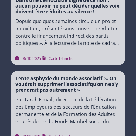
Dans une démocratie digne de ce nom,
aucun pouvoir ne peut décider quelles voix
doivent être réduites au silence !
Depuis quelques semaines circule un projet
inquiétant, présenté sous couvert de « lutter
contre le financement indirect des partis
politiques ». À la lecture de la note de cadrage
intercabinet dont on a pu prendre
connaissance, une…
06-10-2025
Carte blanche
Lente asphyxie du monde associatif :« On
voudrait supprimer l’associatifqu’on ne s’y
prendrait pas autrement »
Par Farah Ismaïli, directrice de la Fédération
des Employeurs des secteurs de l’Éducation
permanente et de la Formation des Adultes
et présidente du Fonds Maribel Social du
secteur socioculturel Les différentes mesures