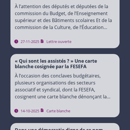
À l’attention des députés et députées de la
commission du Budget, de l’Enseignement
supérieur et des Bâtiments scolaires Et de la
commission de la Culture, de l’Éducation
permanente, des Relations internationales,
des Affaires générales, du…
27-11-2025
Lettre ouverte
« Qui sont les assistés ? » Une carte
blanche cosignée par la FESEFA
À l’occasion des conclaves budgétaires,
plusieurs organisations des secteurs
associatif et syndical, dont la FESEFA,
cosignent une carte blanche dénonçant la
stigmatisation persistante du secteur non
marchand, trop souvent présenté comme un
14-10-2025
Carte blanche
poids pour les…