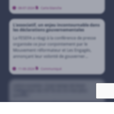
démocratie culturelle. Nous souhaitons
désamorcer les tensions…
08-07-2024
Carte blanche
L’associatif, un enjeu incontournable dans
les déclarations gouvernementales
La FESEFA a réagi à la conférence de presse
organisée ce jour conjointement par le
Mouvement réformateur et Les Engagés,
annonçant leur volonté de gouverner
ensemble à tous les niveaux de pouvoir. La
fédération retient…
11-06-2024
Communiqué
Lettre ouverte : II est temps de lever
l’obligation du CST là où ce n’est plus
justifié !
En plus d’une interpellation directe aux
cabinets concernés, et à l’initiative de la