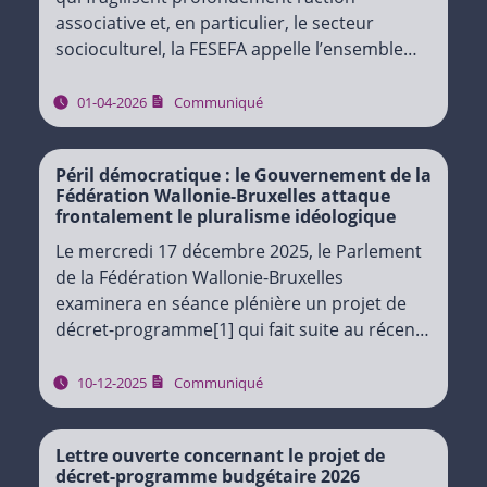
associative et, en particulier, le secteur
socioculturel, la FESEFA appelle l’ensemble
des associations et des équipes du secteur
de l’Éducation permanente à rejoindre la
01-04-2026
Communiqué
mobilisation organisée…
Péril démocratique : le Gouvernement de la
Fédération Wallonie-Bruxelles attaque
frontalement le pluralisme idéologique
Le mercredi 17 décembre 2025, le Parlement
de la Fédération Wallonie-Bruxelles
examinera en séance plénière un projet de
décret-programme[1] qui fait suite au récent
conclave budgétaire, lequel fixe les
trajectoires d’économie pour la période 2026-
10-12-2025
Communiqué
2029….
Lettre ouverte concernant le projet de
décret-programme budgétaire 2026