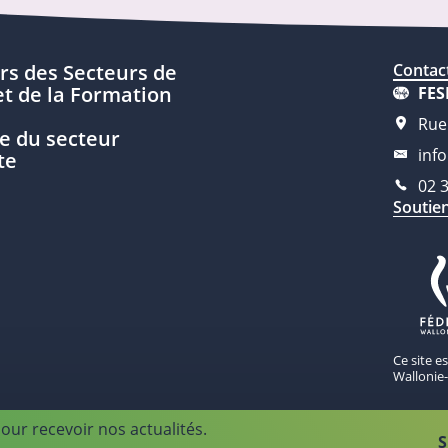
rs des Secteurs de
Contac
t de la Formation
FES
Rue
e du secteur
inf
te
02 
Soutie
Ce site e
Wallonie-
our recevoir nos actualités.
S