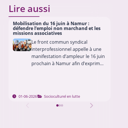
Lire aussi
Mobilisation du 16 juin à Namur :
Mes
défendre l’emploi non marchand et les
à B
missions associatives
sui
Le front commun syndical
Ce 
interprofessionnel appelle à une
tro
manifestation d’ampleur le 16 juin
bru
prochain à Namur afin d’exprimer
les
son opposition aux politiques
pré
d’austérité mises en œuvre par le
sur
Gouvernement wallon et le
Gouvernement de la…
01-06-2026
Socioculturel en lutte