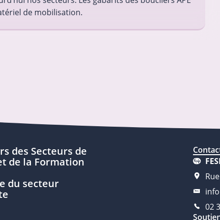
ourd’hui nos secteurs. Les gabarits des boucliers APE
tériel de mobilisation.
rs des Secteurs de
Contac
t de la Formation
FES
Rue
e du secteur
inf
te
02 
Soutie