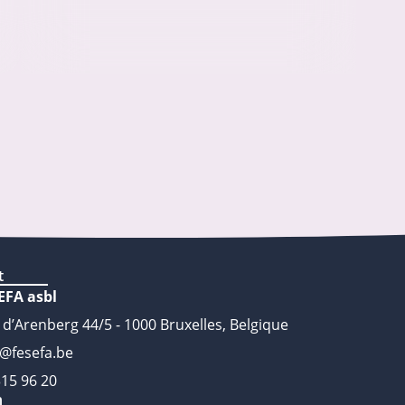
t
EFA asbl
 d’Arenberg 44/5 - 1000 Bruxelles, Belgique
o@fesefa.be
315 96 20
n