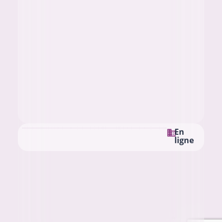
En
ligne