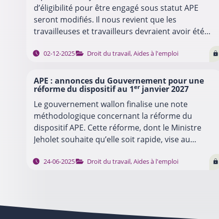
d’éligibilité pour être engagé sous statut APE
seront modifiés. Il nous revient que les
travailleuses et travailleurs devraient avoir été
inscrits comme demandeurs d’emploi auprès du
…
02-12-2025
Droit du travail
,
Aides à l'emploi
Forem…
APE : annonces du Gouvernement pour une
er
réforme du dispositif au 1
janvier 2027
Le gouvernement wallon finalise une note
méthodologique concernant la réforme du
dispositif APE. Cette réforme, dont le Ministre
Jeholet souhaite qu’elle soit rapide, vise au
transfert des moyens APE vers les ministres
…
24-06-2025
Droit du travail
,
Aides à l'emploi
fonctionnels en Régions…