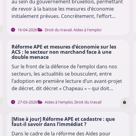
au sein du gouvernement bruxellois, permettant
de revoir à la baisse les mesures d’économie
initialement prévues. Concrètement, l’effort
demandé sur les budgets des politiques
16-04-2026
Droit du travail
,
Aides à l'emploi
d’emploi…
Réforme APE et mesures d’économie sur les
ACS : le secteur non marchand face à une
double menace
Sur le front de la défense de l’emploi dans nos
secteurs, les actualités se bousculent, entre
l’adoption en première lecture d’un avant-projet
de décret, dit décret « Chapeau » – qui doit
encadrer la réforme du dispositif…
…
27-03-2026
Aides à l'emploi
,
Droit du travail
[Mise à jour] Réforme APE et cadastre : que
faut-il savoir dans l’immédiat ?
Dans le cadre de la réforme des Aides pour