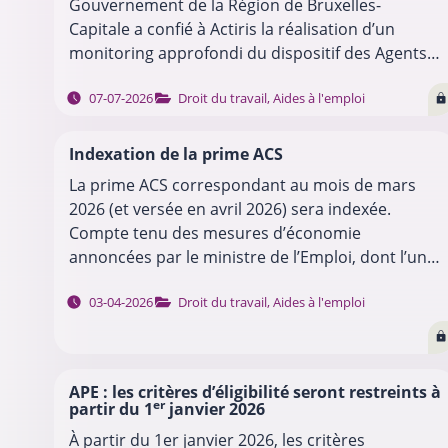
Gouvernement de la Région de Bruxelles-
Capitale a confié à Actiris la réalisation d’un
monitoring approfondi du dispositif des Agents
Contractuels Subventionnés (ACS), dans le cadre
…
07-07-2026
Droit du travail
,
Aides à l'emploi
de la mise en…
Indexation de la prime ACS
La prime ACS correspondant au mois de mars
2026 (et versée en avril 2026) sera indexée.
Compte tenu des mesures d’économie
annoncées par le ministre de l’Emploi, dont l’une
concernerait la non-indexation des programmes
…
03-04-2026
Droit du travail
,
Aides à l'emploi
emploi…
APE : les critères d’éligibilité seront restreints à
er
partir du 1
janvier 2026
À partir du 1er janvier 2026, les critères