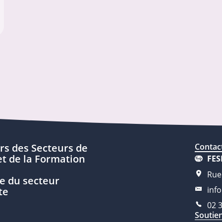
rs des Secteurs de
Contac
t de la Formation
FES
Rue
e du secteur
inf
te
02 
Soutie