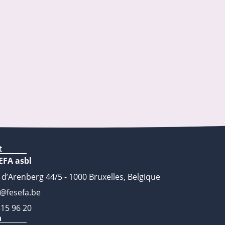
t
EFA asbl
 d’Arenberg 44/5 - 1000 Bruxelles, Belgique
o@fesefa.be
315 96 20
n