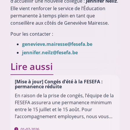
d’accueillir une nouvelle collègue :
Jennifer Neilz
.
Elle vient renforcer le service de l’Éducation
permanente à temps plein en tant que
conseillère aux côtés de Geneviève Mairesse.
Pour les contacter :
genevieve.mairesse
@
fesefa.be
jennifer.neilz
@
fesefa.be
Lire aussi
[Mise à jour] Congés d’été à la FESEFA :
permanence réduite
En raison de la prise de congés, l’équipe de la
FESEFA assurera une permanence minimum
entre le 15 juillet et le 15 août. Pour
l’accompagnement employeurs, nous vous
invitons à envoyer vos questions à l’adresse…
01-07-2026