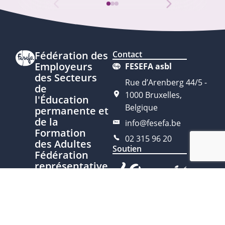
Fédération des
Contact
Employeurs
FESEFA asbl
des Secteurs
Rue d’Arenberg 44/5 -
de
1000 Bruxelles,
l'Éducation
Belgique
permanente et
de la
info@fesefa.be
Formation
02 315 96 20
des Adultes
Soutien
Fédération
représentative
du secteur
de l'Éducation
permanente
Ce site est développé avec le
soutien de la Fédération
Nous
Wallonie-Bruxelles, service de