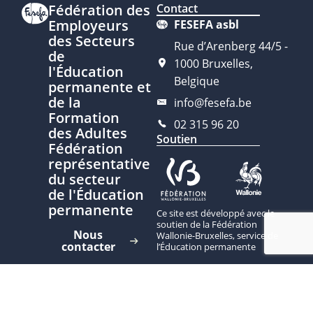
Fédération des
Contact
Employeurs
FESEFA asbl
des Secteurs
Rue d’Arenberg 44/5 -
de
1000 Bruxelles,
l'Éducation
Belgique
permanente et
de la
info@fesefa.be
Formation
02 315 96 20
des Adultes
Soutien
Fédération
représentative
du secteur
de l'Éducation
permanente
Ce site est développé avec le
soutien de la Fédération
Nous
Wallonie-Bruxelles, service de
contacter
l’Éducation permanente
Plan du site
Politique de
confidentialité