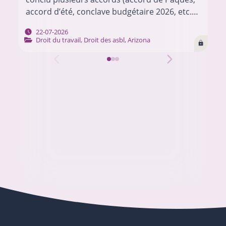
accord d’été, conclave budgétaire 2026, etc.)
pour mettre en œuvre son programme.
22-07-2026
Chacun de ces…
Droit du travail
,
Droit des asbl
,
Arizona