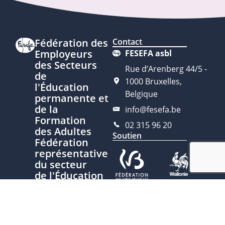
Fédération des
Contact
Employeurs
FESEFA asbl
des Secteurs
Rue d’Arenberg 44/5 -
de
1000 Bruxelles,
l'Éducation
Belgique
permanente et
de la
info@fesefa.be
Formation
02 315 96 20
des Adultes
Soutien
Fédération
représentative
du secteur
de l'Éducation
permanente
Ce site est développé avec le
soutien de la Fédération
Nous
Wallonie-Bruxelles, service de
contacter
l’Éducation permanente