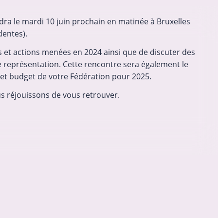
dra le mardi 10 juin prochain en matinée à Bruxelles
dentes).
: appel
Des nouvelles de notre Assemblée
générale
és et actions menées en 2024 ainsi que de discuter des
ntative
Ce 11 juin 2026, la FESEFA tenait son
e représentation. Cette rencontre sera également le
elloises)
Assemblée générale statutaire et élective.
 et budget de votre Fédération pour 2025.
cteurs du
Soit la preuve qu’on peut prendre des
s réjouissons de vous retrouver.
ser pour
décisions importantes dans une ambiance
tion qui
conviviale ! On vous résume tout ça.
12-06-2026
Comme chaque année, l’AG…