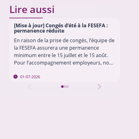
Lire aussi
[Mise à jour] Congés d’été à la FESEFA :
Fi
permanence réduite
à m
En raison de la prise de congés, l’équipe de
BRU
la FESEFA assurera une permanence
des
minimum entre le 15 juillet et le 15 août.
lan
Pour l’accompagnement employeurs, nous
sec
vous invitons à envoyer vos questions à
gar
01-07-2026
l’adresse…
fin