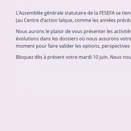
L’Assemblée générale statutaire de la FESEFA se tien
(au Centre d’action laïque, comme les années précé
Financement de Bruxeo menacé 
à mobilisation
Nous aurons le plaisir de vous présenter les activit
BRUXEO (la Confédération représe
évolutions dans les dossiers où nous assurons votr
des entreprises à profit social brux
moment pour faire valider les options, perspectives
lance une pétition et appelle les a
Bloquez dès à présent votre mardi 10 juin. Nous nou
secteur non marchand à se mobili
garantir la pérennité d’une subven
22-06-2026
finance une partie de…