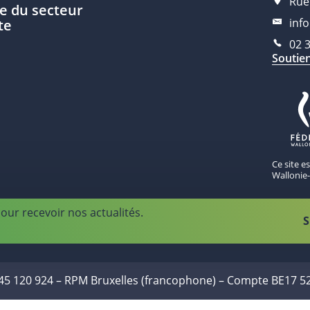
Rue
e du secteur
inf
te
02 
Soutie
Ce site e
Wallonie-
our recevoir nos actualités.
S
445 120 924 – RPM Bruxelles (francophone) – Compte BE17 5