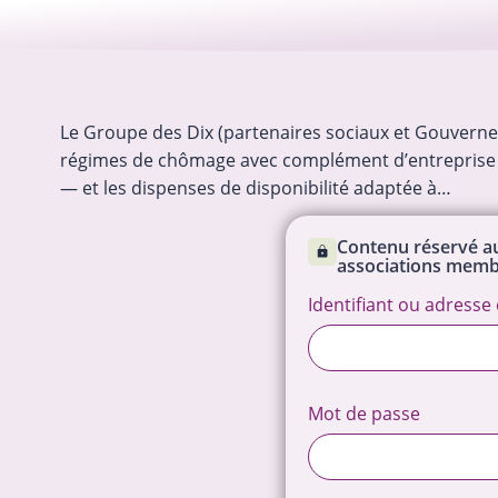
Le Groupe des Dix (partenaires sociaux et Gouverne
régimes de chômage avec complément d’entreprise (
— et les dispenses de disponibilité adaptée à…
La publicité des actes de l’asbl p
désormais se faire en ligne
Contenu réservé au
Depuis le 23 juin 2026, les asbl pe
associations memb
déposer en ligne (via la plateforme 
certains actes modifiant l’identité 
Identifiant ou adresse 
gouvernance de l’asbl (changemen
les mandats ou déménagement du
…
17-07-2026
Droit des asbl
social, modifications…
Mot de passe