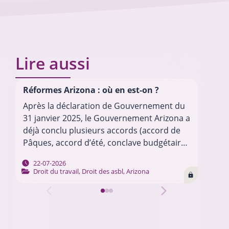
Lire aussi
Réformes Arizona : où en est-on ?
La 
dés
Après la déclaration de Gouvernement du
Dep
31 janvier 2025, le Gouvernement Arizona a
dép
déjà conclu plusieurs accords (accord de
cer
Pâques, accord d’été, conclave budgétaire
gou
2026, etc.) pour mettre en œuvre son
les
22-07-2026
programme. Chacun de ces…
…
Droit du travail
,
Droit des asbl
,
Arizona
soc