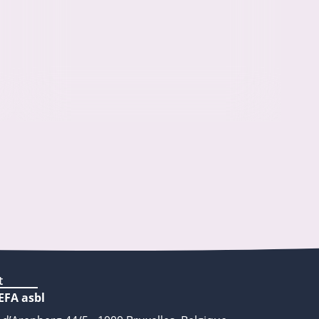
t
EFA asbl