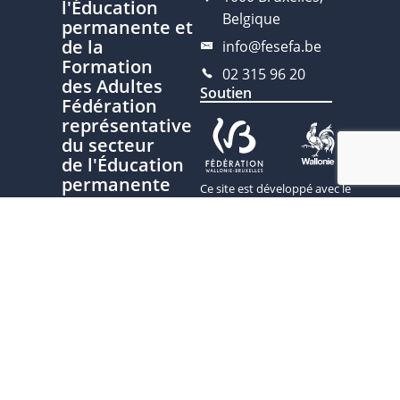
l'Éducation
Belgique
permanente et
de la
info@fesefa.be
Formation
02 315 96 20
des Adultes
Soutien
Fédération
représentative
du secteur
de l'Éducation
permanente
Ce site est développé avec le
soutien de la Fédération
Nous
Wallonie-Bruxelles, service de
contacter
l’Éducation permanente
Plan du site
Politique de
confidentialité
Charte
d'écriture
inclusive