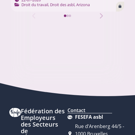
Chacun de ces…
Droit du travail
,
Droit des asbl
,
Arizona
Fédération des
Contact
Employeurs
FESEFA asbl
des Secteurs
Rue d’Arenberg 44/5 -
de
1000 Bruxelles,