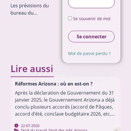
Les prévisions du
bureau du…
Se souvenir de moi
Se connecter
Mot de passe perdu ?
Lire aussi
Réformes Arizona : où en est-on ?
Après la déclaration de Gouvernement du 31
janvier 2025, le Gouvernement Arizona a déjà
conclu plusieurs accords (accord de Pâques,
accord d’été, conclave budgétaire 2026, etc.)
pour mettre en œuvre son programme.
22-07-2026
Chacun de ces…
Droit du travail
,
Droit des asbl
,
Arizona