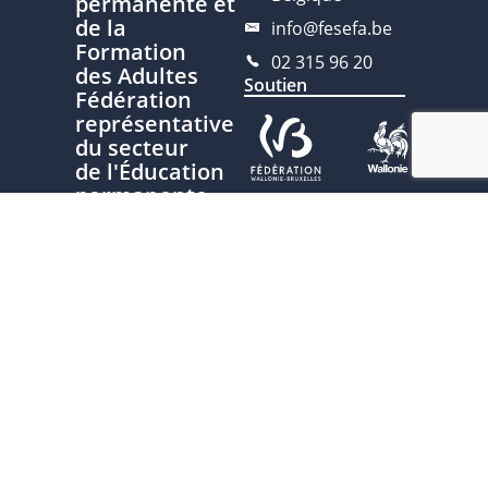
permanente et
de la
info@fesefa.be
Formation
02 315 96 20
des Adultes
Soutien
Fédération
représentative
du secteur
de l'Éducation
permanente
Ce site est développé avec le
soutien de la Fédération
Nous
Wallonie-Bruxelles, service de
contacter
l’Éducation permanente
Plan du site
Politique de
confidentialité
Charte
d'écriture
inclusive