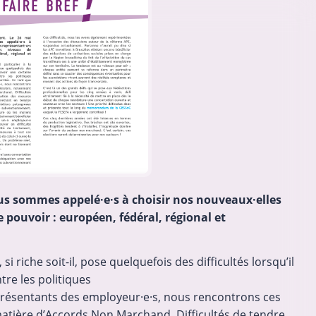
: appel
Des nouvelles de notre Assemblée
générale
ntative
Ce 11 juin 2026, la FESEFA tenait son
elloises)
Assemblée générale statutaire et élective.
cteurs du
Soit la preuve qu’on peut prendre des
ser pour
décisions importantes dans une ambiance
tion qui
conviviale ! On vous résume tout ça.
12-06-2026
Comme chaque année, l’AG…
us sommes appelé·e·s à choisir nos nouveaux·elles
 pouvoir : européen, fédéral, régional et
si riche soit-il, pose quelquefois des difficultés lorsqu’il
tre les politiques
eprésentants des employeur·e·s, nous rencontrons ces
matière d’Accords Non Marchand. Difficultés de tendre