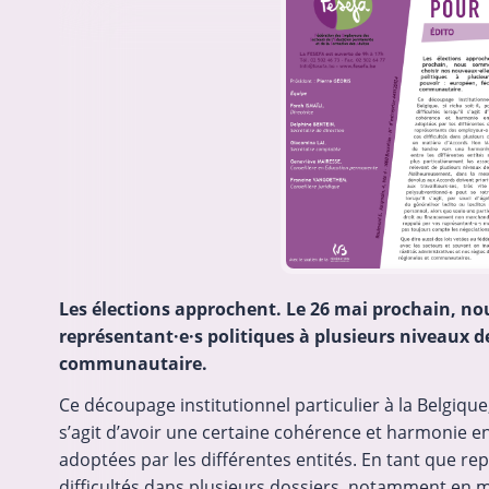
Financement de Bruxeo menacé 
à mobilisation
BRUXEO (la Confédération représe
des entreprises à profit social brux
lance une pétition et appelle les a
secteur non marchand à se mobili
garantir la pérennité d’une subven
22-06-2026
finance une partie de…
Les élections approchent. Le 26 mai prochain, no
représentant·e·s politiques à plusieurs niveaux de
communautaire.
Ce découpage institutionnel particulier à la Belgique, 
s’agit d’avoir une certaine cohérence et harmonie en
adoptées par les différentes entités. En tant que r
difficultés dans plusieurs dossiers, notamment en 