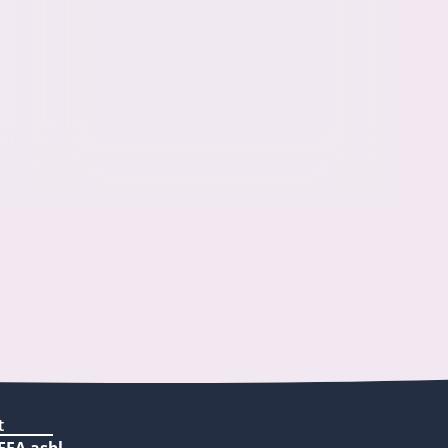
t
EFA asbl