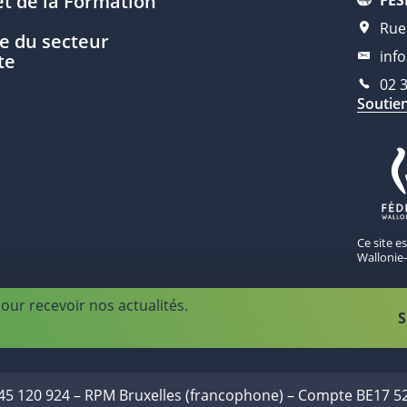
t de la Formation
Rue
e du secteur
inf
te
02 
Soutie
Ce site e
Wallonie-
our recevoir nos actualités.
S
445 120 924 – RPM Bruxelles (francophone) – Compte BE17 5