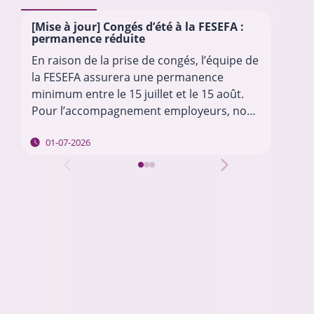
[Mise à jour] Congés d’été à la FESEFA :
Fi
permanence réduite
à m
En raison de la prise de congés, l’équipe de
BRU
la FESEFA assurera une permanence
des
minimum entre le 15 juillet et le 15 août.
lan
Pour l’accompagnement employeurs, nous
sec
vous invitons à envoyer vos questions à
gar
01-07-2026
l’adresse…
fin