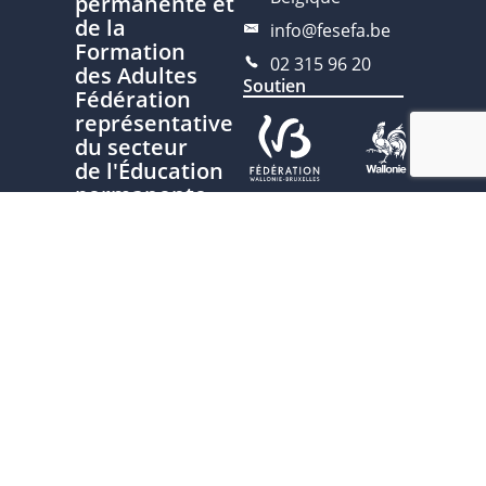
permanente et
de la
info@fesefa.be
Formation
02 315 96 20
des Adultes
Soutien
Fédération
représentative
du secteur
de l'Éducation
permanente
Ce site est développé avec le
soutien de la Fédération
Nous
Wallonie-Bruxelles, service de
contacter
l’Éducation permanente
Plan du site
Politique de
confidentialité
Charte
d'écriture
inclusive