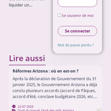
liquider un…
Se souvenir de moi
Se connecter
Mot de passe perdu ?
Lire aussi
Réformes Arizona : où en est-on ?
Après la déclaration de Gouvernement du 31
janvier 2025, le Gouvernement Arizona a déjà
conclu plusieurs accords (accord de Pâques,
accord d’été, conclave budgétaire 2026, etc.)
pour mettre en œuvre son programme.
22-07-2026
Chacun de ces…
Droit du travail
,
Droit des asbl
,
Arizona