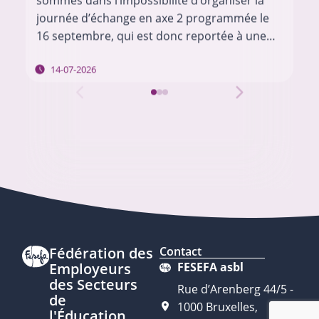
journée d’échange en axe 2 programmée le
16 septembre, qui est donc reportée à une
date ultérieure. Nous vous tiendrons au
14-07-2026
courant des modalités en…
Fédération des
Contact
Employeurs
FESEFA asbl
des Secteurs
Rue d’Arenberg 44/5 -
de
1000 Bruxelles,
l'Éducation