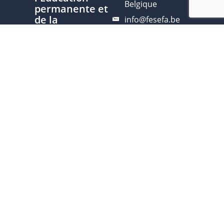
Belgique
permanente et
de la
info@fesefa.be
Formation
02 315 96 20
des Adultes
Soutien
Fédération
représentative
du secteur
de l'Éducation
permanente
Ce site est développé avec le
soutien de la Fédération
Nous
Wallonie-Bruxelles, service de
contacter
l’Éducation permanente
Plan du site
Politique de
confidentialité
Charte
d'écriture
inclusive