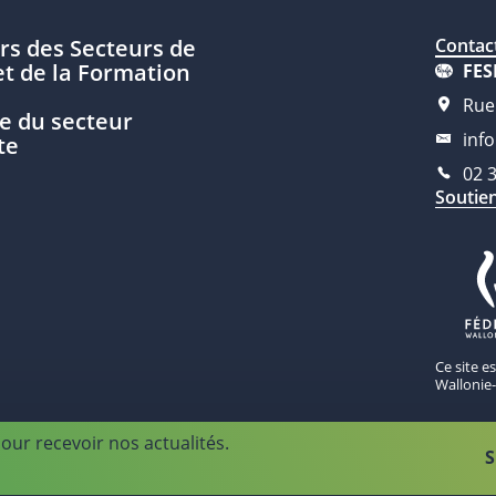
rs des Secteurs de
Contac
t de la Formation
FES
Rue
e du secteur
inf
te
02 
Soutie
Ce site e
Wallonie-
our recevoir nos actualités.
S