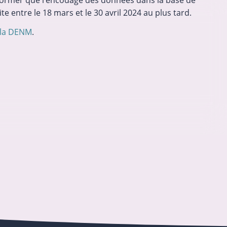
ormer que l’encodage des données dans la base de
te entre le 18 mars et le 30 avril 2024 au plus tard.
eut
Les flexi-jobs sont autorisés en CP 329
er
depuis le 1
juillet 2026
 la DENM
.
uvent
Depuis le 1er juillet 2026, tous les
Just Act)
employeurs de nos secteurs peuvent
ou la
engager des travailleuses et travailleurs en
t dans
flexi-job. Voici les caractéristiques
 siège
principales de ce nouveau mode de
…
16-07-2026
Droit du travail
,
Arizona
collaboration. Ouverture aux flexi-jobs
mais jusqu’à quand ?…