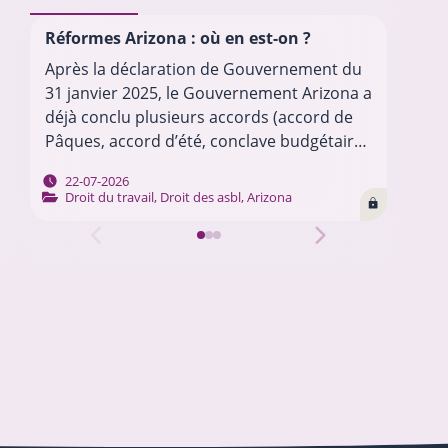
Réformes Arizona : où en est-on ?
La 
dés
Après la déclaration de Gouvernement du
Dep
31 janvier 2025, le Gouvernement Arizona a
dép
déjà conclu plusieurs accords (accord de
cer
Pâques, accord d’été, conclave budgétaire
gou
2026, etc.) pour mettre en œuvre son
les
22-07-2026
programme. Chacun de ces…
…
Droit du travail
,
Droit des asbl
,
Arizona
soc