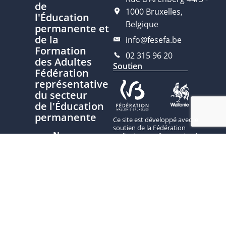
de
1000 Bruxelles,
l'Éducation
Belgique
permanente et
de la
info@fesefa.be
Formation
02 315 96 20
des Adultes
Soutien
Fédération
représentative
du secteur
de l'Éducation
permanente
Ce site est développé avec le
soutien de la Fédération
Nous
Wallonie-Bruxelles, service de
contacter
l’Éducation permanente
Plan du site
Politique de
confidentialité
Charte
d'écriture
inclusive