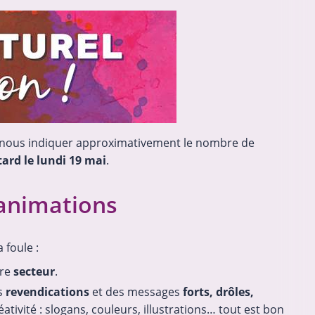
e nous indiquer approximativement le nombre de
tard le lundi 19 mai
.
 animations
 foule :
tre
secteur
.
s
revendications
et des messages
forts, drôles,
éativité : slogans, couleurs, illustrations… tout est bon