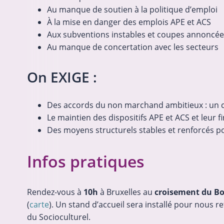
Au manque de soutien à la politique d’emploi
À la mise en danger des emplois APE et ACS
Aux subventions instables et coupes annoncée
01-06-2026
Socioculturel en lutte
Au manque de concertation avec les secteurs
On EXIGE :
Des accords du non marchand ambitieux : un c
Le maintien des dispositifs APE et ACS et leur
Des moyens structurels stables et renforcés p
Infos pratiques
Rendez-vous à
10h
à Bruxelles au
croisement du Bou
(
carte
). Un stand d’accueil sera installé pour nous r
du Socioculturel.