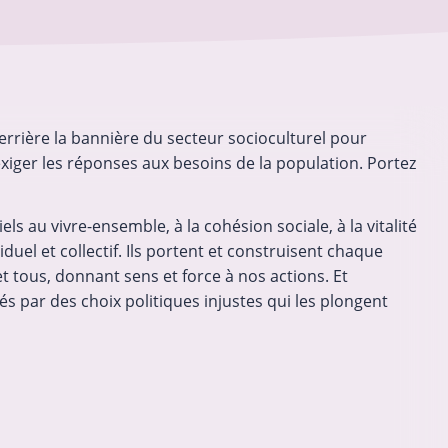
errière la bannière du secteur socioculturel pour
iger les réponses aux besoins de la population. Portez
:
Mesures d’économie en matière d’emploi
et les
à Bruxelles : le Gouvernement recule à la
suite de la mobilisation
els au vivre-ensemble, à la cohésion sociale, à la vitalité
l
Ce 16 avril 2026, un nouvel accord a été
duel et collectif. Ils portent et construisent chaque
e à une
trouvé au sein du gouvernement
 tous, donnant sens et force à nos actions. Et
e 16 juin
bruxellois, permettant de revoir à la baisse
s par des choix politiques injustes qui les plongent
exprimer
les mesures d’économie initialement
ques
prévues. Concrètement, l’effort demandé
e par le
sur les budgets des politiques d’emploi…
16-04-2026
Socioculturel en lutte
le