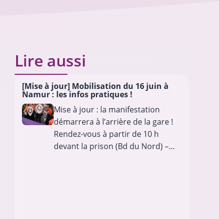
Lire aussi
[Mise à jour] Mobilisation du 16 juin à
Mob
Namur : les infos pratiques !
déf
mis
Mise à jour : la manifestation
démarrera à l’arrière de la gare !
Rendez-vous à partir de 10 h
devant la prison (Bd du Nord) –
Infos complètes en fin d’article ↓↓↓
Nous comptons sur votre
participation massive…