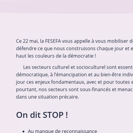
Ce 22 mai, la FESEFA vous appelle à vous mobiliser d
défendre ce que nous construisons chaque jour et ex
Mobilisation du 16 juin à Namur 
haut les couleurs de la démocratie !
défendre l’emploi non marchand 
missions associatives
Les secteurs culturel et socioculturel sont essenti
Le front commun syndica
démocratique, à l’émancipation et au bien-être indivi
interprofessionnel appell
jour ces enjeux fondamentaux, avec et pour toutes et
manifestation d’ampleur l
pourtant, nos secteurs sont sous-financés et menacé
prochain à Namur afin d’
dans une situation précaire.
son opposition aux politi
d’austérité mises en œuvr
On dit STOP !
Gouvernement wallon et 
Gouvernement de la…
Au manque de reconnaissance