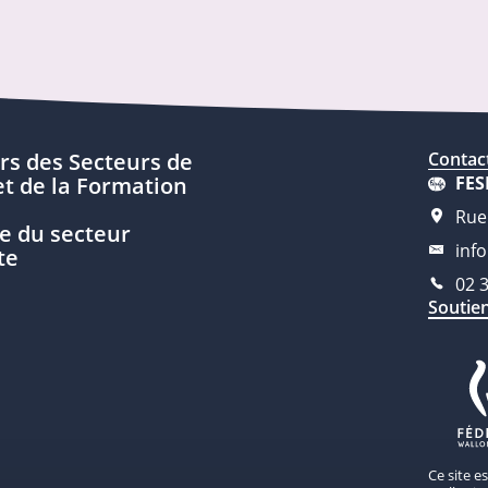
rs des Secteurs de
Contac
t de la Formation
FES
Rue
e du secteur
inf
te
02 
Soutie
Ce site e