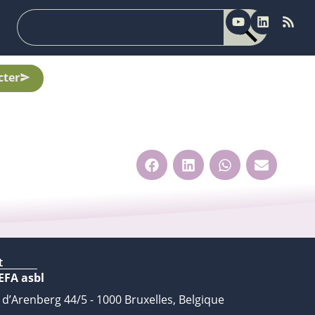
cter
t
EFA asbl
 d’Arenberg 44/5 - 1000 Bruxelles, Belgique