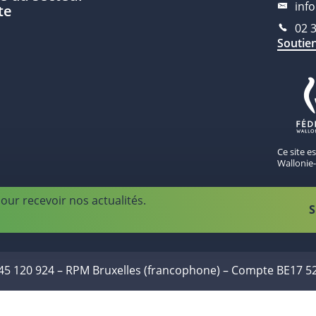
inf
te
02 
Soutie
Ce site e
Wallonie-
our recevoir nos actualités.
S
445 120 924 – RPM Bruxelles (francophone) – Compte BE17 5