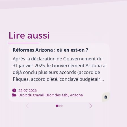
Lire aussi
Réformes Arizona : où en est-on ?
La 
dés
Après la déclaration de Gouvernement du
Dep
31 janvier 2025, le Gouvernement Arizona a
dép
déjà conclu plusieurs accords (accord de
cer
Pâques, accord d’été, conclave budgétaire
gou
2026, etc.) pour mettre en œuvre son
les
22-07-2026
programme. Chacun de ces…
…
Droit du travail
,
Droit des asbl
,
Arizona
soc