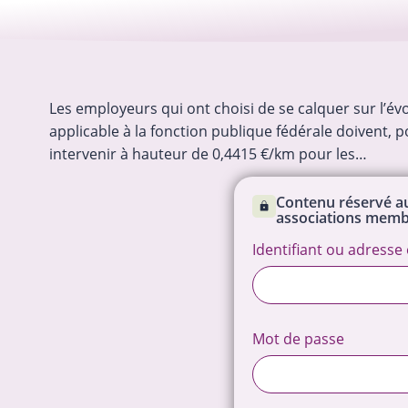
Les employeurs qui ont choisi de se calquer sur l’évo
applicable à la fonction publique fédérale doivent, 
intervenir à hauteur de 0,4415 €/km pour les…
La publicité des actes de l’asbl p
désormais se faire en ligne
Contenu réservé au
Depuis le 23 juin 2026, les asbl pe
associations memb
déposer en ligne (via la plateforme 
certains actes modifiant l’identité 
Identifiant ou adresse 
gouvernance de l’asbl (changemen
les mandats ou déménagement du
…
17-07-2026
Droit des asbl
social, modifications…
Mot de passe