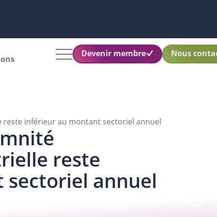
Devenir membre
Nous conta
ions
e reste inférieur au montant sectoriel annuel
emnité
rielle reste
 sectoriel annuel