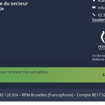
Rue
e du secteur
inf
te
02 
Soutie
Ce site e
Wallonie-
our recevoir nos actualités.
S
445 120 924 – RPM Bruxelles (francophone) – Compte BE17 5