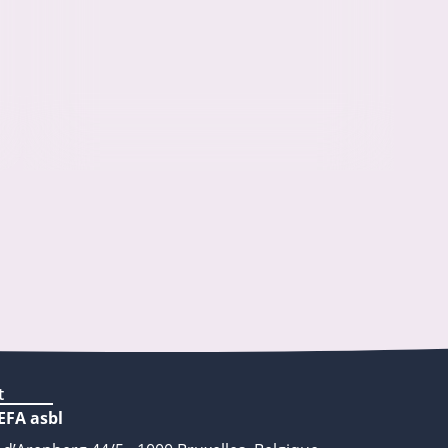
t
EFA asbl