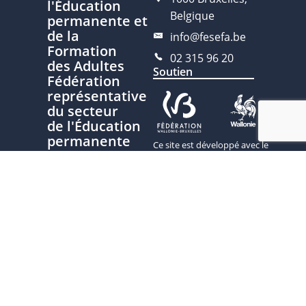
l'Éducation
Belgique
permanente et
de la
info@fesefa.be
Formation
02 315 96 20
des Adultes
Soutien
Fédération
représentative
du secteur
de l'Éducation
permanente
Ce site est développé avec le
soutien de la Fédération
Nous
Wallonie-Bruxelles, service de
contacter
l’Éducation permanente
Plan du site
Politique de
confidentialité
Charte
d'écriture
inclusive