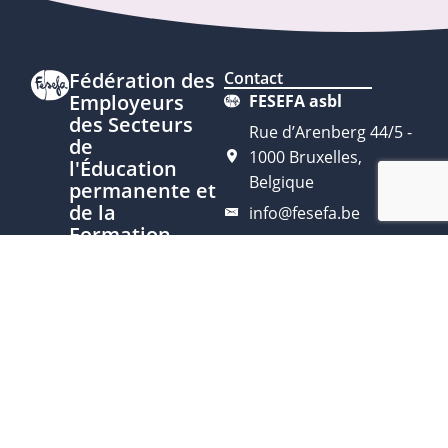
Fédération des
Contact
Employeurs
FESEFA asbl
des Secteurs
Rue d’Arenberg 44/5 -
de
1000 Bruxelles,
l'Éducation
Belgique
permanente et
de la
info@fesefa.be
Formation
02 315 96 20
des Adultes
Soutien
Fédération
représentative
du secteur
de l'Éducation
permanente
Ce site est développé avec le
soutien de la Fédération
Nous
Wallonie-Bruxelles, service de
contacter
l’Éducation permanente