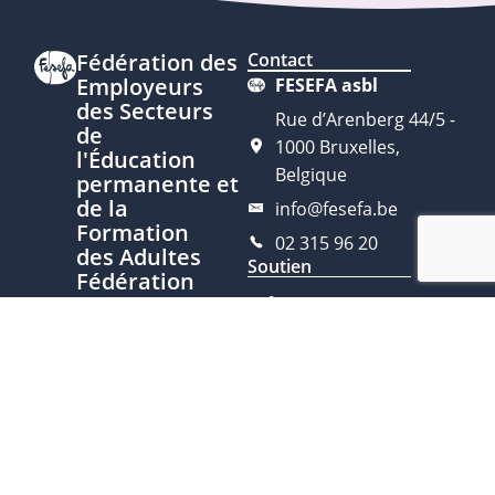
Fédération des
Contact
Employeurs
FESEFA asbl
des Secteurs
Rue d’Arenberg 44/5 -
de
1000 Bruxelles,
l'Éducation
Belgique
permanente et
de la
info@fesefa.be
Formation
02 315 96 20
des Adultes
Soutien
Fédération
représentative
du secteur
de l'Éducation
permanente
Ce site est développé avec le
soutien de la Fédération
Nous
Wallonie-Bruxelles, service de
contacter
l’Éducation permanente
Plan du site