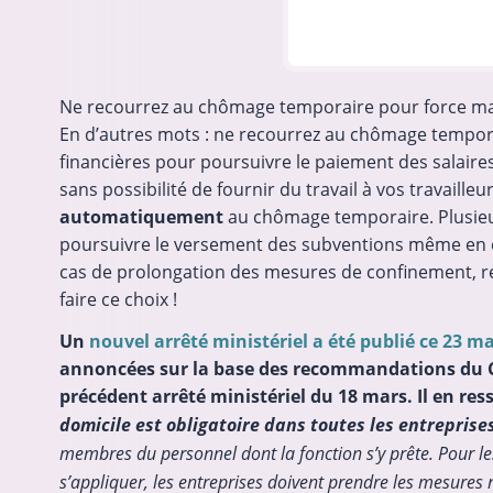
Ne recourrez au chômage temporaire pour force maje
En d’autres mots : ne recourrez au chômage temporai
financières pour poursuivre le paiement des salaires
sans possibilité de fournir du travail à vos travaille
automatiquement
au chômage temporaire. Plusieur
poursuivre le versement des subventions même en cas
cas de prolongation des mesures de confinement, r
faire ce choix !
Un
nouvel arrêté ministériel a été publié ce 23 m
annoncées sur la base des recommandations du Con
précédent arrêté ministériel du 18 mars. Il en re
domicile est obligatoire dans toutes les entreprise
membres du personnel dont la fonction s’y prête. Pour les
s’appliquer, les entreprises doivent prendre les mesures 