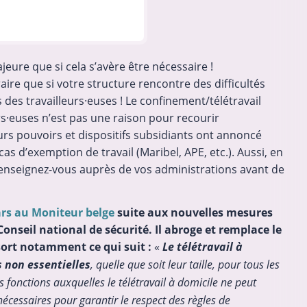
ure que si cela s’avère être nécessaire !
re que si votre structure rencontre des difficultés
 des travailleurs·euses ! Le confinement/télétravail
urs·euses n’est pas une raison pour recourir
s pouvoirs et dispositifs subsidiants ont annoncé
 d’exemption de travail (Maribel, APE, etc.). Aussi, en
enseignez-vous auprès de vos administrations avant de
ars au Moniteur belge
suite aux nouvelles mesures
seil national de sécurité. Il abroge et remplace le
ssort notamment ce qui suit :
«
Le télétravail à
s non essentielles
, quelle que soit leur taille, pour tous les
 fonctions auxquelles le télétravail à domicile ne peut
nécessaires pour garantir le respect des règles de