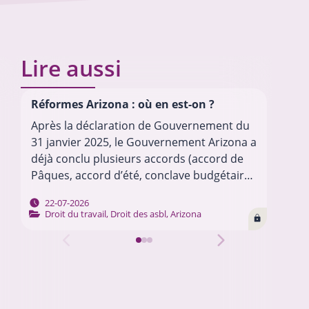
Lire aussi
Réformes Arizona : où en est-on ?
La 
dés
Après la déclaration de Gouvernement du
Dep
31 janvier 2025, le Gouvernement Arizona a
dép
déjà conclu plusieurs accords (accord de
cer
Pâques, accord d’été, conclave budgétaire
gou
2026, etc.) pour mettre en œuvre son
les
22-07-2026
programme. Chacun de ces…
…
Droit du travail
,
Droit des asbl
,
Arizona
soc