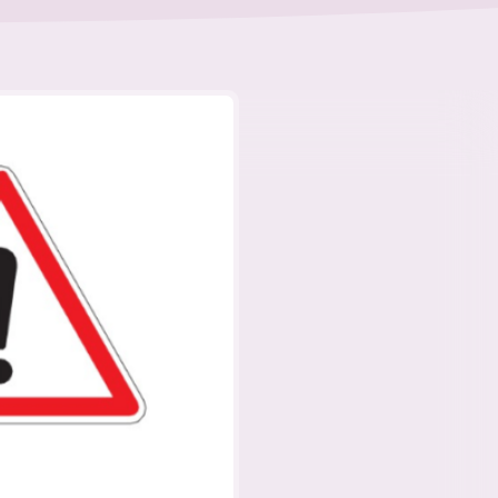
eut
Les flexi-jobs sont autorisés en CP 329
er
depuis le 1
juillet 2026
uvent
Depuis le 1er juillet 2026, tous les
Just Act)
employeurs de nos secteurs peuvent
ou la
engager des travailleuses et travailleurs en
t dans
flexi-job. Voici les caractéristiques
 siège
principales de ce nouveau mode de
…
16-07-2026
Droit du travail
,
Arizona
collaboration. Ouverture aux flexi-jobs
mais jusqu’à quand ?…