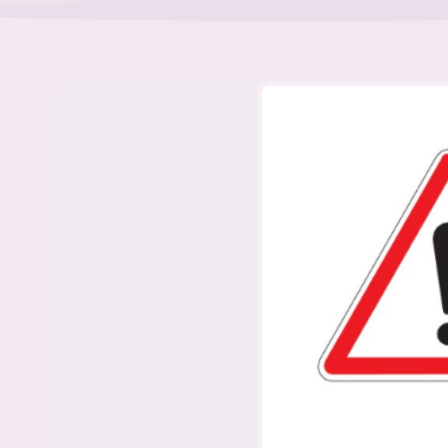
La publicité des actes de l’asbl p
désormais se faire en ligne
Depuis le 23 juin 2026, les asbl pe
déposer en ligne (via la plateforme 
certains actes modifiant l’identité 
gouvernance de l’asbl (changemen
les mandats ou déménagement du
…
17-07-2026
Droit des asbl
social, modifications…