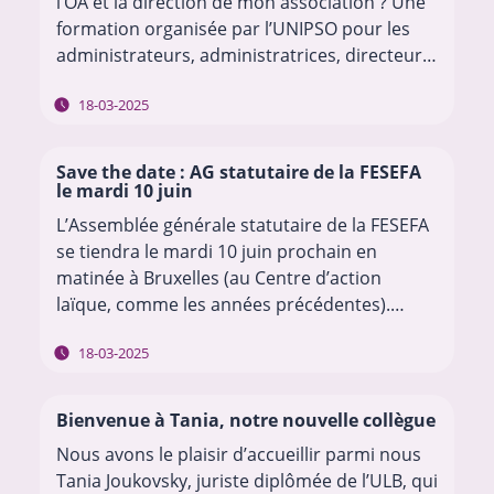
l’OA et la direction de mon association ? Une
formation organisée par l’UNIPSO pour les
administrateurs, administratrices, directeurs
et directrices d’organisations à profit social
18-03-2025
est consacrée à cette question. Bonne…
Save the date : AG statutaire de la FESEFA
le mardi 10 juin
L’Assemblée générale statutaire de la FESEFA
se tiendra le mardi 10 juin prochain en
matinée à Bruxelles (au Centre d’action
laïque, comme les années précédentes).
Nous aurons le plaisir de vous présenter les
18-03-2025
activités et…
Bienvenue à Tania, notre nouvelle collègue
Nous avons le plaisir d’accueillir parmi nous
Tania Joukovsky, juriste diplômée de l’ULB, qui