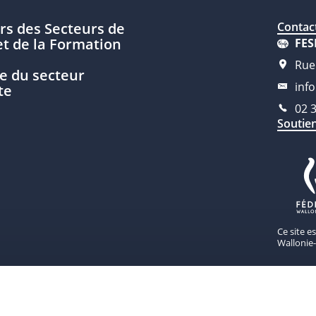
rs des Secteurs de
Contac
t de la Formation
FES
Rue
e du secteur
inf
te
02 
Soutie
Ce site e
Wallonie-
our recevoir nos actualités.
S