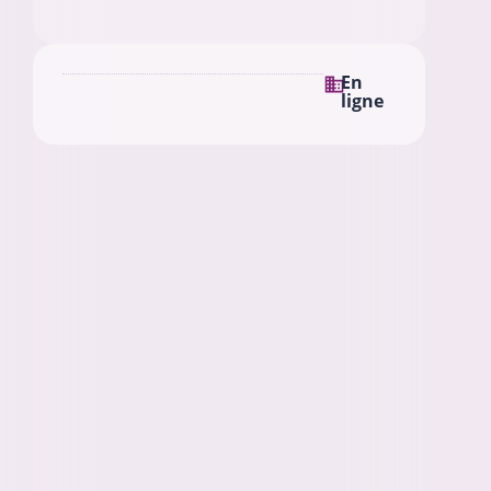
En
ligne