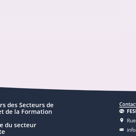
rs des Secteurs de
Contac
t de la Formation
FES
Rue
e du secteur
inf
te