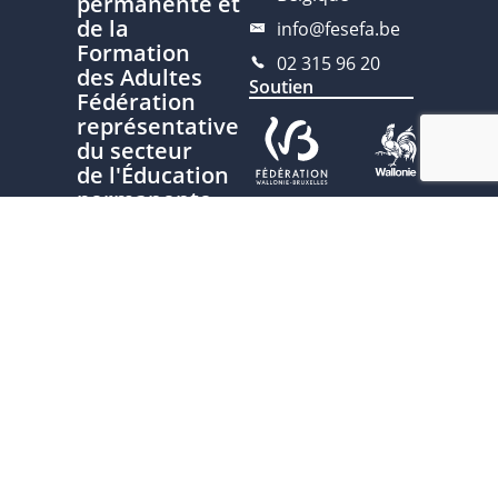
permanente et
de la
info@fesefa.be
Formation
02 315 96 20
des Adultes
Soutien
Fédération
représentative
du secteur
de l'Éducation
permanente
Ce site est développé avec le
soutien de la Fédération
Nous
Wallonie-Bruxelles, service de
contacter
l’Éducation permanente
Plan du site
Politique de
confidentialité
Charte
d'écriture
inclusive