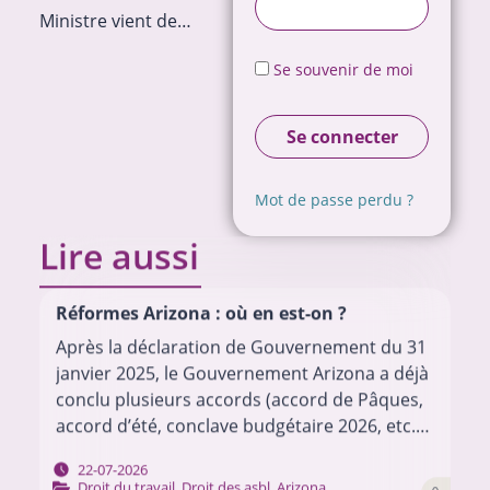
Ministre vient de…
Se souvenir de moi
Se connecter
Mot de passe perdu ?
Lire aussi
Réformes Arizona : où en est-on ?
Après la déclaration de Gouvernement du 31
janvier 2025, le Gouvernement Arizona a déjà
conclu plusieurs accords (accord de Pâques,
accord d’été, conclave budgétaire 2026, etc.)
pour mettre en œuvre son programme.
22-07-2026
Chacun de ces…
Droit du travail
,
Droit des asbl
,
Arizona