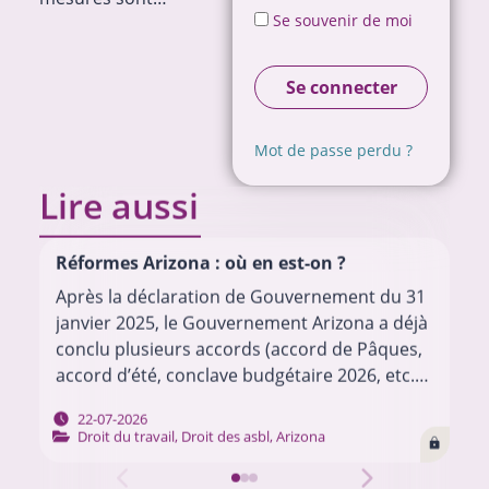
Se souvenir de moi
Se connecter
Mot de passe perdu ?
Lire aussi
Réformes Arizona : où en est-on ?
Après la déclaration de Gouvernement du 31
janvier 2025, le Gouvernement Arizona a déjà
conclu plusieurs accords (accord de Pâques,
accord d’été, conclave budgétaire 2026, etc.)
pour mettre en œuvre son programme.
22-07-2026
Chacun de ces…
Droit du travail
,
Droit des asbl
,
Arizona