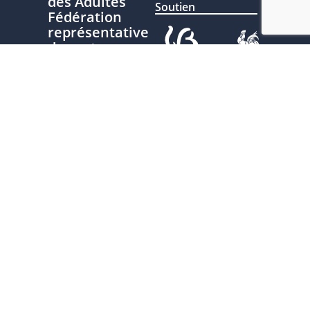
des Adultes
Soutien
Fédération
représentative
du secteur
de l'Éducation
permanente
Ce site est développé avec le
soutien de la Fédération
Nous
Wallonie-Bruxelles, service de
contacter
l’Éducation permanente
Plan du site
Politique de
confidentialité
Charte
d'écriture
inclusive
Inscrivez-vous à nos newsletters
pour