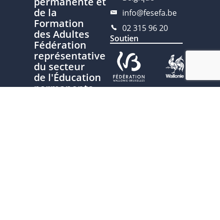
permanente et
de la
info@fesefa.be
Formation
02 315 96 20
des Adultes
Soutien
Fédération
représentative
du secteur
de l'Éducation
permanente
Ce site est développé avec le
soutien de la Fédération
Nous
Wallonie-Bruxelles, service de
contacter
l’Éducation permanente
Plan du site
Politique de
confidentialité
Charte
d'écriture
inclusive