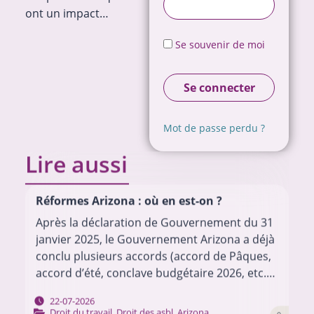
ont un impact…
Se souvenir de moi
Se connecter
Mot de passe perdu ?
Lire aussi
Réformes Arizona : où en est-on ?
Après la déclaration de Gouvernement du 31
janvier 2025, le Gouvernement Arizona a déjà
conclu plusieurs accords (accord de Pâques,
accord d’été, conclave budgétaire 2026, etc.)
pour mettre en œuvre son programme.
22-07-2026
Chacun de ces…
Droit du travail
,
Droit des asbl
,
Arizona