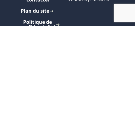
Plan du site
Politique de
confidentialité
Charte
d'écriture
inclusive
Inscrivez-vous à nos newsletters
pour
recevoir nos actualités.
S'abonner