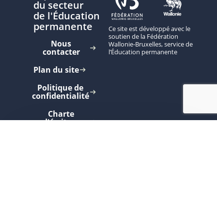
du secteur
de l'Éducation
permanente
Ce site est développé avec le
soutien de la Fédération
Nous
Wallonie-Bruxelles, service de
contacter
l’Éducation permanente
Plan du site
Politique de
confidentialité
Charte
d'écriture
inclusive
Inscrivez-vous à nos newsletters
pour
recevoir nos actualités.
S'abonner